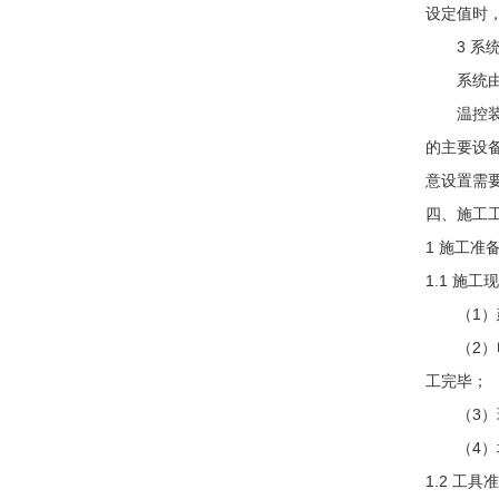
设定值时
3 系统
系统由三
温控装置
的主要设
意设置需
四、施工
1 施工准
1.1 施
（1）建
（2）电
工完毕；
（3）现
（4）地
1.2 工具