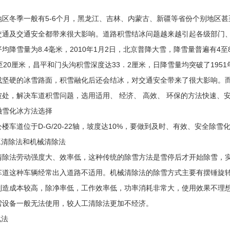
冬季一般有5-6个月，黑龙江、吉林、内蒙古、新疆等省份个别地区甚
交通及交通安全都带来很大影响。道路积雪结冰问题越来越引起各级部门
均降雪量为8.4毫米，2010年1月2日，北京普降大雪，降雪量普遍有4
至20厘米，昌平和门头沟积雪深度达33．2厘米，日降雪量均突破了19
成坚硬的冰雪路面，积雪融化后还会结冰，对交通安全带来了很大影响。
坡处，解决车道积雪问题，选用适用、 经济、 高效、 环保的方法快速、
融雪化冰方法选择
道位于D-G/20-22轴，坡度达10%，要做到及时、有效、安全除雪
清除法和机械清除法
法劳动强度大、效率低，这种传统的除雪方法是雪停后才开始除雪，实
车道这种车辆经常出入道路不适用。机械清除法的除雪方式主要有摆锤旋
制造成本较高，除净率低，工作效率低，功率消耗非常大，使用效果不理
雪设备一般无法使用，较人工清除法更加不经济。
法