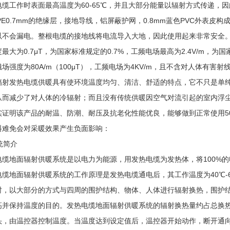
电缆工作时表面最高温度为60-65℃，并且大部分能量以辐射方式传递，
PE0.7mm的绝缘层，接地导线，铝屏蔽护网，0.8mm蓝色PVC外表
以不会漏电。整根电缆的接地线将电流导入大地，因此使用起来非常安全
最大为0.7μT，为国家标准规定的0.7%，工频电场最高为2.4V/m，为国家
场强度为80A/m（100μT），工频电场为4KV/m，且不含对人体有
发热电缆供暖具有使环境温度均匀、清洁、舒适的特点，它不只是单纯
从而减少了对人体的冷辐射；而且没有传统供暖因空气对流引起的室内浮
实证明该产品的耐温、防潮、耐压及抗老化性能优良，能够做到正常使用5
料难免会对采暖效果产生负面影响：
统简介
地面辐射供暖系统是以电力为能源，用发热电缆为发热体，将100%的
电缆地面辐射供暖系统的工作原理是发热电缆通电后，其工作温度为40℃-
时，以大部分的方式与四周的围护结构、物体、人体进行辐射换热，围护
高并保持温度的目的。发热电缆地面辐射供暖系统的辐射换热量约占总换热
头，由温控器控制温度。当温度达到设定值后，温控器开始动作，断开通