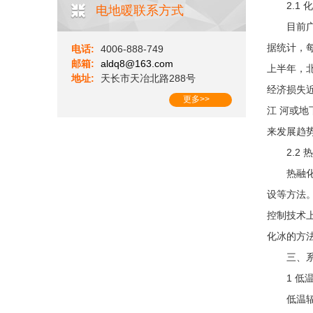
2.1 
电地暖联系方式
目前广泛
据统计，每
电话:
4006-888-749
邮箱:
aldq8@163.com
上半年，北
地址:
天长市天冶北路288号
经济损失
更多>>
江 河或
来发展趋
2.2 
热融化法
设等方法
控制技术
化冰的方
三、系
1 低温
低温辐射