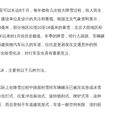
至可以长达8个月，每年都有几次较大降雪过程，给人民生
、建设单位及设计的关注和重视。根据北京气象资料显示，
至8毫米，部分地区出现10至18毫米的暴雪，北京大部地区积
51年以来的1月份历史极值。冬季的降雪，经行人踩踏、车辆碾
而建筑物汽车出入的车道，往往是更易发生交通意外的拐
安全除雪化冰，对行车安全具有重要意义。
化冰，主要有以下几种方法。
际上在降雪过程中路面积雪经车辆碾压已被压实形成冰雪
转击打式、往复冲击振动式、旋转铣削式、楔铲式等，这种
想，而且受制于车道建筑形式，车道一般空间有限、清扫面