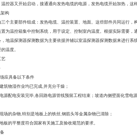
，温控器又开始启动，接通通向发热电缆的电源，发热电缆开始加热，这
架构
个主要部件组成：发热电缆、温控装置、地面。这些部件共同运行，构
为温控箱集中控制系统，用于设定、控制室内温度。根据实际需要，通
备，地温探测器探测数据为主要依据并辅以室温探测器探测数据来进行系统
要的温度。
工艺
备
工现场应具备以下条件
筑物湿作业均已完成,并充分干燥；
源配电安装完毕,各回路电源管线预留工程结束；坡道内侧壁面化雪电源
场的杂物,特别是地板上的铁丝,钢筋头等金属杂物已清除；
板的平整度符合国家有关施工及验收规范的要求。
准备