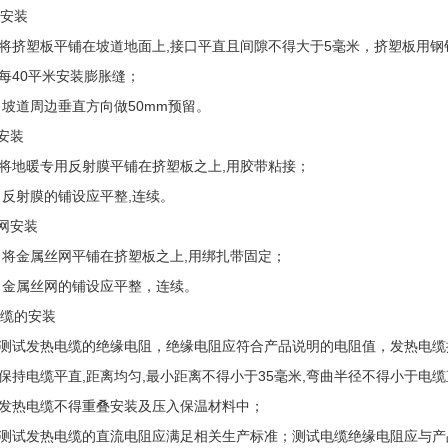
板安装
挤塑板平铺在坡道地面上,接口平直且间隙不得大于5毫米，挤塑板用钢
40平米安装膨胀缝；
坡道周边垂直方向做50mm预留。
膜安装
地暖专用反射膜平铺在挤塑板之上,用胶带粘接；
反射膜的铺设应平整,连续。
丝网安装
将金属丝网平铺在挤塑板之上,用绑扎带固定；
金属丝网的铺设应平整，连续。
热电缆的安装
试发热电缆的绝缘电阻，绝缘电阻应符合产品说明的电阻值，发热电缆按
持电缆平直,距离均匀,最小距离不得小于35毫米,弯曲半径不得小于电缆
热电缆不得重叠安装及压入保温材料中；
试发热电缆的直流电阻应满足相关生产标准；测试电缆绝缘电阻应与产品