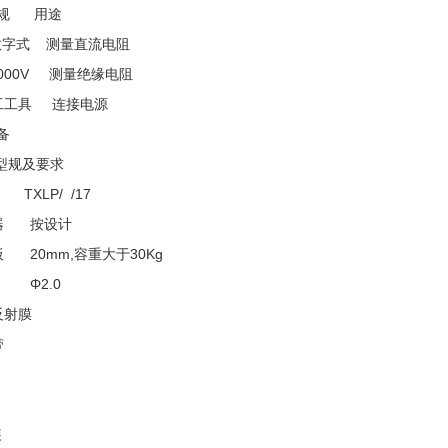
规 用途
数字式 测量直流电阻
000V 测量绝缘电阻
工工具 连接电源
备
规及要求
TXLP/ /17
器 按设计
 20mm,容重大于30Kg
 Φ2.0
反射膜
带
装