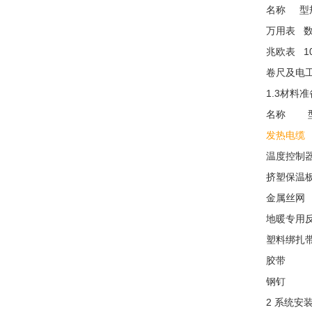
名称 型
万用表 
兆欧表 1
卷尺及电
1.3材料准
名称 型
发热电缆
温度控制
挤塑保温板
金属丝网
地暖专用
塑料绑扎
胶带
钢钉
2 系统安