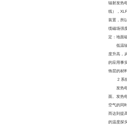
辐射发热
线），XL
装置，所
缆磁场强度
定：地面磁
低温辐射
度升高，
的应用事
饰层的材
2 系
发热电缆
面。发热
空气的同
而达到提
的温度探