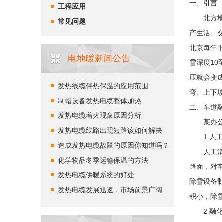
一、引言
工程应用
北方地区
常见问题
产生活、
北京每年平
电地暖新闻公告
雪深度10
压就会变
发热线缆伴热保温的应用范围
弯、上下
制蜡设备发热电缆整体加热
二、车道
发热电缆着火现象原因分析
某办公楼车
发热电缆线路出现短路该如何解决
1 人工
造成发热电缆故障的原因你知道吗？
人工清除
化学物品冬季运输保温的方法
路面，对
发热电缆供暖系统的好处
除雪设备
发热电缆发展迅速，市场前景广阔
积小，除
2 融化