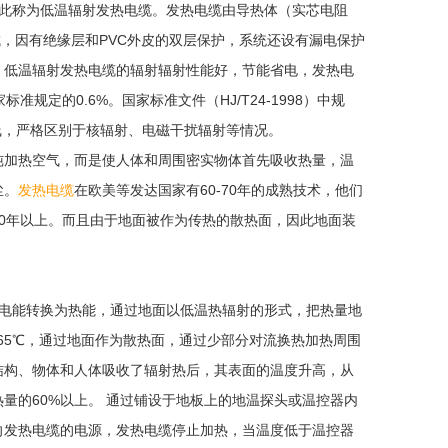
因此称为低温辐射发热电缆。发热电缆由导热体（实芯电阻
皮构成，因有绝缘层和PVC外皮的双层保护，系统还设有漏电保护
。低温辐射发热电缆的辐射辐射性能好，节能省电，发热电
标准规定的0.6%。国家标准文件（HJ/T24-1998）中规
害射线，严格区别于核辐射、电磁干扰辐射等情况。
加热空气，而是使人体和周围密实物体首先吸收热量，温
尘。
发热电缆
在欧美等发达国家有60-70年的成熟技术，他们
0年以上。而且由于地面被作为传热的散热面，因此地面装
电能转换为热能，通过地面以低温热辐射的形式，把热量地
65℃，通过地面作为散热面，通过少部分对流换热加热周围
结构、物体和人体吸收了辐射热后，其表面的温度升高，从
量的60%以上。 通过铺设于地板上的地温探头或温控器内
向发热电缆的电源，发热电缆停止加热，当温度低于温控器