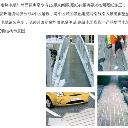
发热电缆与墙面距离至少有15厘米间距,图纸有距离要求按照图纸施工；
热电缆铺设分成4个区铺设，每个区域的发热电缆冷引线引入坡道侧壁
电缆铺装完毕，浇铸砂浆前后均做绝缘测试,绝缘电阻应应与产品型号电阻
装结构示意图