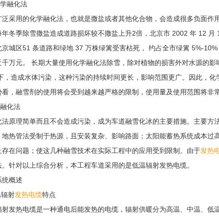
化学融化法
采用的化学融化法，也就是撒盐或者其他化合物，会造成很多负面作用
年冬季除雪撒盐造成道路损坏较不撒盐上升2倍，北京市 2002 年 12 月 15
京城区51 条道路和绿地 37 万株绿篱受害枯死， 约占全市绿篱 5%-
近千万元。 长期大量使用化学融化法除雪，除对植物的损害外对水源的影
地下，造成水体污染，这种污染的持续时间更长，影响范围更广。因此，化
势看，融雪剂的使用将会受到越来越严格的限制，使用量及使用范围将非
热融化法
原理简单而且不会造成污染，成为车道融雪化冰的主要措施。主要方法
。地热管法受制于热源，且安装复杂、影响路面；太阳能蓄热系统成本过
上存在问题；使这几种融雪技术在实际工程中的应用受到限制。由于
发热
法。针对以上综合分析，本工程车道采用的是低温辐射发热电缆。
统概述
辐射
发热电缆
特点
发热电缆是一种通电后能发热的电缆，辐射供暖分为高温、中温、低温。