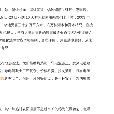
，如：侵蚀路面、腐蚀管道、锈蚀钢筋，破坏生态环境。
 日-23 日不到 10 天时间就使用融雪剂七千吨，2003 年
10%， 草地受害三十多万平方米，几万株灌木和乔木枯死，直接
响 也很大，含有大量融雪剂的残雪最终会通过各种渠道进入
学融化法除雪应严格控制，合理使用， 用量越少越好。从未
常有限。
有地热管法、太阳能蓄热系统、导电混凝土、发热电缆敷
高；导电混凝土工艺复杂、价格昂贵、控制繁琐，且在电压
电缆
具有安全、耐用、环保等优点，是一种安全可靠的融雪
其中加热时表面温度不超过70℃的称为低温辐射，低温