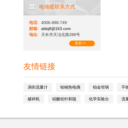
电地暖联系方式
电话:
4006-888-749
邮箱:
aldq8@163.com
地址:
天长市天冶北路288号
更多>>
友情链接
涡街流量计
铂铑热电偶
铂金坩埚
不
破碎机
硅酸铝针刺毯
化学实验台
流