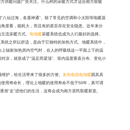
方供暖问题广受关注。什么样的采暖方式才适合南方取暖
“八仙过海，各显神通”。除了常见的空调和小太阳等电暖器
的角度看，能耗大，而且有的甚至存在安全隐患。近年来分
的主流采暖方式。
电地暖
采暖系统也成为人们最好的选择。
系统之所以舒适，是由于它独特的加热方式。地暖系统中，
）向上辐射加热房内空气时，在人的呼吸线这一平面上下的温
对凉，就形成了“温足而梁顶”、室内温度垂直分布、变化小
须维护，给生活带来了很多的方便。
发热电缆电地暖
因其具
使用寿命长，理论上地暖的使用寿命不低于50年，真可谓
逐渐“走”进他们的生活，这将会成为南方居民取暖新宠。