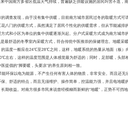
来中国南方多省区低温天气持续，普遍缺乏供暖设施的居民叫苦不迭，南
市的调查发现，由于没有集中供暖，目前南方城市居民过冬的取暖方式可谓
五花八门的供暖方式，虽然满足了居民个性化的供暖需求，但从节能减排
暖方式和小区为单位的集中供暖逐渐兴起。分户式采暖方式成为南方城市
是最舒适的冬季室内采暖方式，符合传统中医推崇的保健理念。地暖采暖
）的温度一般应在24℃至28℃之间，这样，地暖系统的热量从地面（板
20℃左右，这样的温度范围是人体感觉最为舒适的；同时，足部暖，头部相
中医提倡的“脚要暖，头要凉”的养生原则相一致。
节能环保以电为能源，不产生任何有害人体的物质，非常安全。而且还无
环保、舒适的特点，而且无须维护、操作简单，控温能力强，并且电地暖的
，长期收益。对南方很多市民来说曾经模糊而新鲜的“地暖”，正势不可挡地