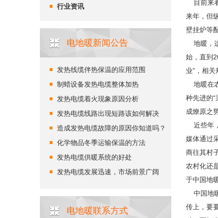
目前来看
行业资讯
来年，但
壁挂炉等
电地暖新闻公告
地暖，这
始，直到
发热线缆伴热保温的应用范围
业”，相关
制蜡设备发热电缆整体加热
地暖在农
种先进的
发热电缆着火现象原因分析
成燎原之
发热电缆线路出现短路该如何解决
近些年，
造成发热电缆故障的原因你知道吗？
媒体通过
化学物品冬季运输保温的方法
商往其村
发热电缆供暖系统的好处
农村化还
发热电缆发展迅速，市场前景广阔
于中国地
中国地暖
传上，要
电地暖联系方式