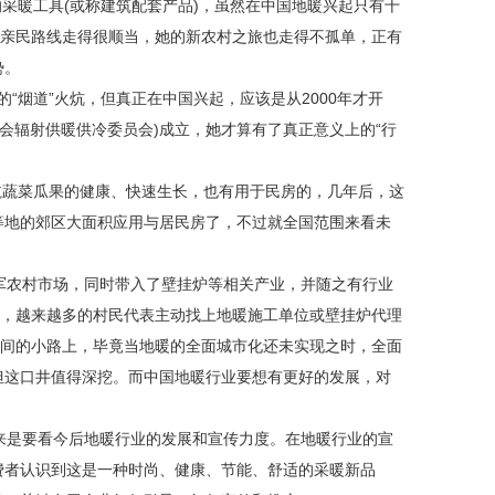
采暖工具(或称建筑配套产品)，虽然在中国地暖兴起只有十
的亲民路线走得很顺当，她的新农村之旅也走得不孤单，正有
势。
烟道”火炕，但真正在中国兴起，应该是从2000年才开
协会辐射供暖供冷委员会)成立，她才算有了真正意义上的“行
航蔬菜瓜果的健康、快速生长，也有用于民房的，几年后，这
庄等地的郊区大面积应用与居民房了，不过就全国范围来看未
农村市场，同时带入了壁挂炉等相关产业，并随之有行业
章，越来越多的村民代表主动找上地暖施工单位或壁挂炉代理
乡间的小路上，毕竟当地暖的全面城市化还未实现之时，全面
但这口井值得深挖。而中国地暖行业要想有更好的发展，对
是要看今后地暖行业的发展和宣传力度。在地暖行业的宣
费者认识到这是一种时尚、健康、节能、舒适的采暖新品