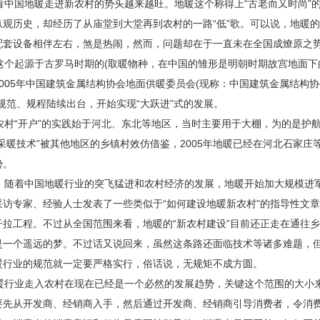
中国地暖走进新农村的势头越来越旺。地暖这个称得上“古老而又时尚”的
纵观历史，却经历了从庙堂到大堂再到农村的一路“低”歌。可以说，地暖
配套设备相伴左右，煞是热闹，然而，问题却在于一直未在全国成燎原之
个起源于古罗马时期的(取暖物种，在中国的雏形是明朝时期故宫地面下的“
2005年中国建筑金属结构协会地面供暖委员会(现称：中国建筑金属结构
规范、规程陆续出台，开始实现“大跃进”式的发展。
村“开户”的实践始于河北、东北等地区，当时主要用于大棚，为的是护
“采暖技术”被其他地区的乡镇村效仿借鉴，2005年地暖已经在河北石家
势。
随着中国地暖行业的突飞猛进和农村经济的发展，地暖开始加大规模进军
采访专家、经验人士发表了一些类似于“如何建设地暖新农村”的指导性文
子拉工程。不过从全国范围来看，地暖的“新农村建设”目前还正走在通往
是一个遥远的梦。不过话又说回来，虽然这条路还面临技术等诸多难题，
暖行业的规范就一定要严格实行，俗话说，无规矩不成方圆。
行业走入农村在现在已经是一个必然的发展趋势，关键这个范围的大小来
要先从开发商、经销商入手，然后通过开发商、经销商引导消费者，令消